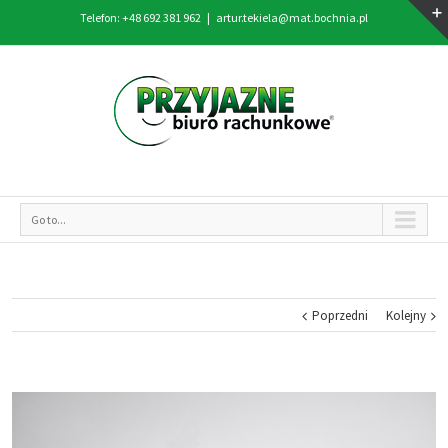
Telefon: +48 692 381 962
|
artur.tekiela@mat.bochnia.pl
Go to...
Poprzedni
Kolejny