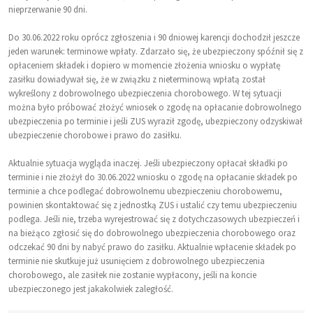
nieprzerwanie 90 dni.
Do 30.06.2022 roku oprócz zgłoszenia i 90 dniowej karencji dochodził jeszcze
jeden warunek: terminowe wpłaty. Zdarzało się, że ubezpieczony spóźnił się z
opłaceniem składek i dopiero w momencie złożenia wniosku o wypłatę
zasiłku dowiadywał się, że w związku z nieterminową wpłatą został
wykreślony z dobrowolnego ubezpieczenia chorobowego. W tej sytuacji
można było próbować złożyć wniosek o zgodę na opłacanie dobrowolnego
ubezpieczenia po terminie i jeśli ZUS wyraził zgodę, ubezpieczony odzyskiwał
ubezpieczenie chorobowe i prawo do zasiłku.
Aktualnie sytuacja wygląda inaczej. Jeśli ubezpieczony opłacał składki po
terminie i nie złożył do 30.06.2022 wniosku o zgodę na opłacanie składek po
terminie a chce podlegać dobrowolnemu ubezpieczeniu chorobowemu,
powinien skontaktować się z jednostką ZUS i ustalić czy temu ubezpieczeniu
podlega. Jeśli nie, trzeba wyrejestrować się z dotychczasowych ubezpieczeń i
na bieżąco zgłosić się do dobrowolnego ubezpieczenia chorobowego oraz
odczekać 90 dni by nabyć prawo do zasiłku. Aktualnie wpłacenie składek po
terminie nie skutkuje już usunięciem z dobrowolnego ubezpieczenia
chorobowego, ale zasiłek nie zostanie wypłacony, jeśli na koncie
ubezpieczonego jest jakakolwiek zaległość.