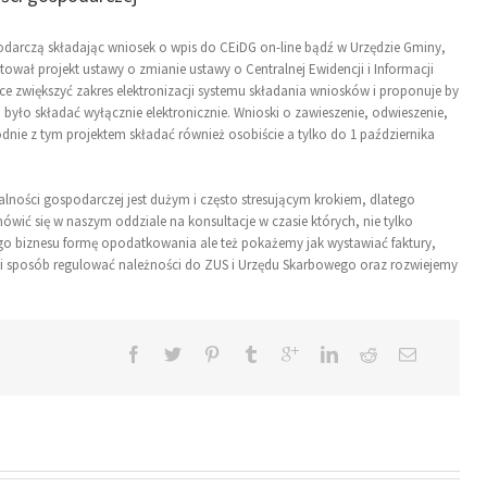
darczą składając wniosek o wpis do CEiDG on-line bądź w Urzędzie Gminy,
tował projekt ustawy o zmianie ustawy o Centralnej Ewidencji i Informacji
ce zwiększyć zakres elektronizacji systemu składania wniosków i proponuje by
było składać wyłącznie elektronicznie. Wnioski o zawieszenie, odwieszenie,
ie z tym projektem składać również osobiście a tylko do 1 października
alności gospodarczej jest dużym i często stresującym krokiem, dlatego
wić się w naszym oddziale na konsultacje w czasie których, nie tylko
o biznesu formę opodatkowania ale też pokażemy jak wystawiać faktury,
aki sposób regulować należności do ZUS i Urzędu Skarbowego oraz rozwiejemy