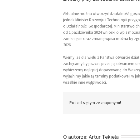
Aktualnie można otworzyć działalność gospo
jednak Minister Rozwoju i Technologii przygo
o Działalności Gospodarczej. Ministerstwo ch
od 1 października 2024 wnioski o wpis można 
zamknięcie oraz zmianę wpisu można by zgodn
2026.
Wiemy, że dla wielu z Państwa otwarcie dział
zachęcamy by jeszcze przed jej otwarciem umó
wybierzemy najlepiej dopasowaną do Waszeg
wyjaśnimy jakie są terminy podatkowe i w j
wszelkie inne wątpliwości.
Podziel się tym ze znajomymi!
O autorze: 
Artur Tekiela