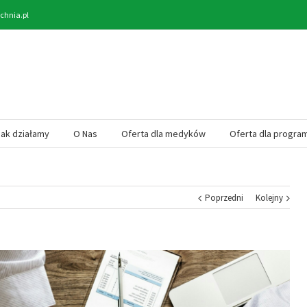
chnia.pl
Jak działamy
O Nas
Oferta dla medyków
Oferta dla progra
Poprzedni
Kolejny