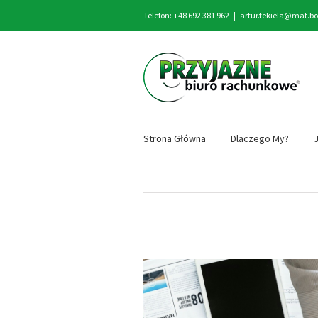
Telefon: +48 692 381 962
|
artur.tekiela@mat.bo
Strona Główna
Dlaczego My?