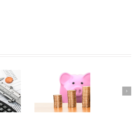
Ważne informacje na
nie roczne w ZUS
początek 2023