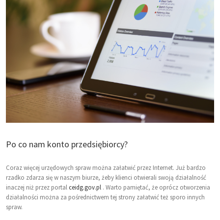
Po co nam konto przedsiębiorcy?
Coraz więcej urzędowych spraw można załatwić przez Internet. Już bardzo
rzadko zdarza się w naszym biurze, żeby klienci otwierali swoją działalność
inaczej niż przez portal
ceidg.gov.pl
. Warto pamiętać, że oprócz otworzenia
działalności można za pośrednictwem tej strony załatwić też sporo innych
spraw.