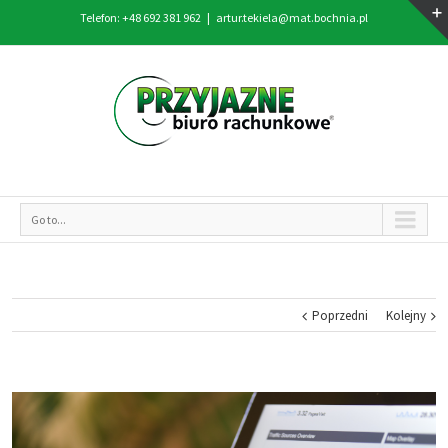
Telefon: +48 692 381 962
|
artur.tekiela@mat.bochnia.pl
Go to...
Poprzedni
Kolejny