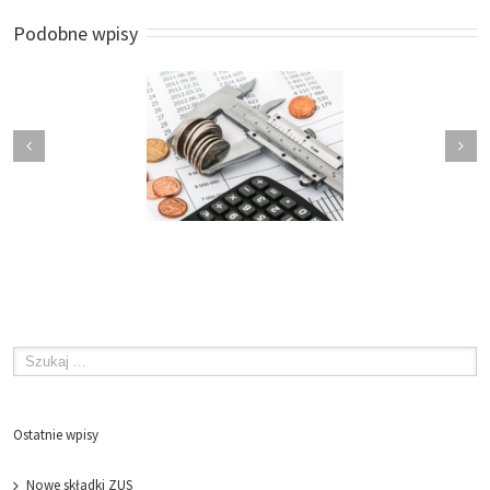
Podobne wpisy
Nowe składki ZUS
Rozliczenie roczne w ZUS
Ostatnie wpisy
Nowe składki ZUS