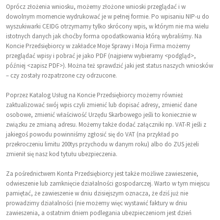
Oprócz złożenia wniosku, możemy złożone wnioski przeglądać i w
dowolnym momencie wydrukować je w pełnej formie. Po wpisaniu NIP-u do
wyszukiwarki CEIDG otrzymamy tylko skrócony wpis, w którym nie ma wielu
istotnych danych jak choćby forma opodatkowania którą wybraliśmy. Na
Koncie Przedsiębiorcy w zakładce Moje Sprawy i Moja Firma możemy
przeglądać wpisy i pobrać je jako PDF (najpierw wybieramy <podgląd>,
później <zapisz PDF>). Można też sprawdzić jaki jest status naszych wniosków
– czy zostały rozpatrzone czy odrzucone.
Poprzez Katalog Usług na Koncie Przedsiębiorcy możemy również
zaktualizować swój wpis czyli zmienić lub dopisać adresy, zmienić dane
osobowe, zmienić właściwość Urzędu Skarbowego jeśli to koniecznie w
związku ze zmianą adresu. Możemy także dodać załączniki np. VAT-R jeśli z
jakiegoś powodu powinniśmy zgłosić się do VAT (na przykład po
przekroczeniu limitu 200tys przychodu w danym roku) albo do ZUS jeżeli
zmienił się nasz kod tytułu ubezpieczenia.
Za pośrednictwem Konta Przedsiębiorcy jest także możliwe zawieszenie,
odwieszenie lub zamknięcie działalności gospodarczej. Warto w tym miejscu
pamiętać, że zawieszenie w dniu dzisiejszym oznacza, że dziś już nie
prowadzimy działalności (nie możemy więc wystawić faktury w dniu
zawieszenia, a ostatnim dniem podlegania ubezpieczeniom jest dzień