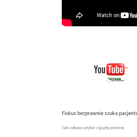
wybory. Wybierz mądrze.
Uncategorized
Fiskus bezprawnie szuka pacjent
Taki ciekawy artykuł z gazety prawnej: