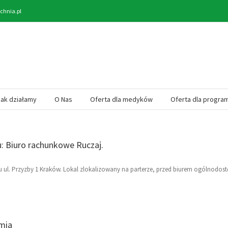
chnia.pl
Jak działamy
O Nas
Oferta dla medyków
Oferta dla progra
 Biuro rachunkowe Ruczaj.
l. Przyzby 1 Kraków. Lokal zlokalizowany na parterze, przed biurem ogólnodost
mia