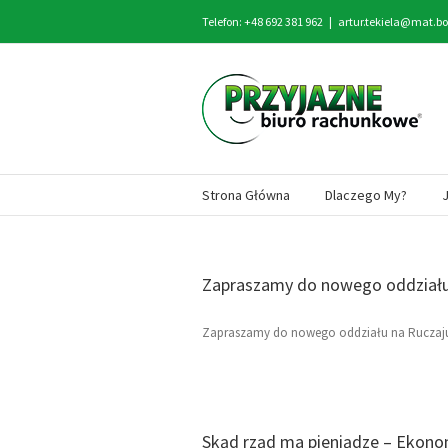
Telefon: +48 692 381 962
|
artur.tekiela@mat.bo
Strona Główna
Dlaczego My?
Zapraszamy do nowego oddziału:
Zapraszamy do nowego oddziału na Ruczaju u
Skąd rząd ma pieniądze – Ekono